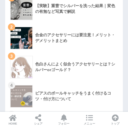
【実験】重曹でシルバーを洗った結果｜変色
の有無など写真で解説
2
合金のアクセサリーには要注意！メリット・
デメリットまとめ
3
色白さんによく似合うアクセサリーとは？シ
ルバーorゴールド？
4
ピアスのボールキャッチをうまく付けるコ
ツ・付け方について
5
犯人はアイシャドウだった！まぶたかぶれの
HOME
シェア
フォロー
メニュー
トップ