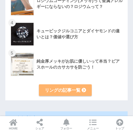
ロジウムコーティング(メッキ)って金属アレル
ギーにならないの？ロジウムって？
4
キュービックジルコニアとダイヤモンドの違
いとは？価値や選び方
5
純金厚メッキがお肌に優しいって本当？ピア
スホールのカサカサを防ごう！
リングの記事一覧
人気記事
HOME
シェア
フォロー
メニュー
トップ
1