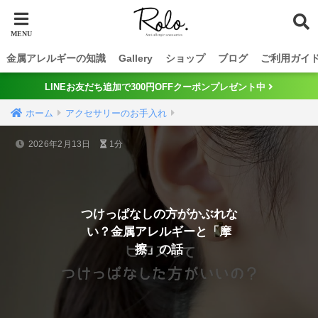
金属アレルギーの知識
Gallery
ショップ
ブログ
ご利用ガイ
LINEお友だち追加で300円OFFクーポンプレゼント中
ホーム
アクセサリーのお手入れ
2026年2月13日
1分
つけっぱなしの方がかぶれな
い？金属アレルギーと「摩
擦」の話