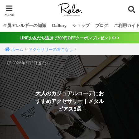
金属アレルギーの知識
Gallery
ショップ
ブログ
ご利用ガイ
LINEお友だち追加で300円OFFクーポンプレゼント中
ホーム
アクセサリーの着こなし
2026年3月3日
2分
大人のカジュアルコーデにお
すすめアクセサリー｜メタル
ピアス5選