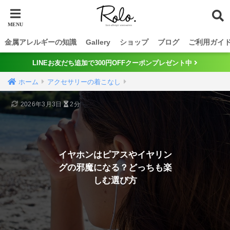
金属アレルギーの知識
Gallery
ショップ
ブログ
ご利用ガイ
LINEお友だち追加で300円OFFクーポンプレゼント中
ホーム
アクセサリーの着こなし
2026年3月3日
2分
イヤホンはピアスやイヤリン
グの邪魔になる？どっちも楽
しむ選び方