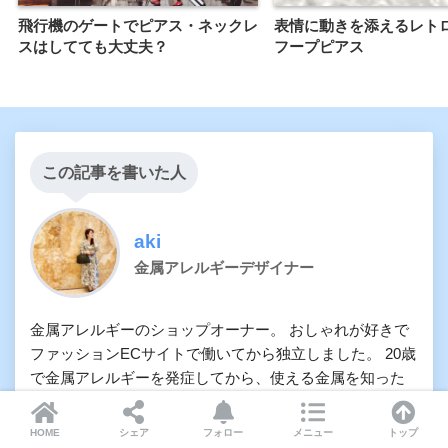
飛行機のゲートでピアス・ネックレ
表情に動きを添えるレト
スはしてても大丈夫？
フープピアス
この記事を書いた人
aki
金属アレルギーデザイナー
金属アレルギーのショップオーナー。 おしゃれが好きで
ファッションECサイトで働いてから独立しました。 20歳
で金属アレルギーを発症してから、使える金属を知った
のは20代が終わった頃。 もっと早く知りたかったけど、
金属アレルギーでも使える素材に出会ったことで、おし
HOME
シェア
フォロー
メニュー
トップ