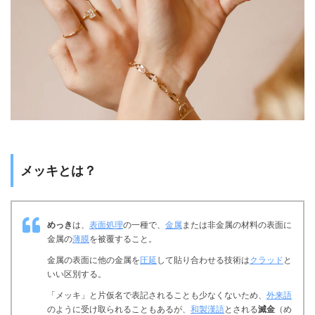
メッキとは？
めっき
は、
表面処理
の一種で、
金属
または非金属の材料の表面に
金属の
薄膜
を被覆すること。
金属の表面に他の金属を
圧延
して貼り合わせる技術は
クラッド
と
いい区別する。
「メッキ」と片仮名で表記されることも少なくないため、
外来語
のように受け取られることもあるが、
和製漢語
とされる
滅金
（め