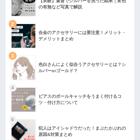
【実験】重曹でシルバーを洗った結果｜変色
の有無など写真で解説
2
合金のアクセサリーには要注意！メリット・
デメリットまとめ
3
色白さんによく似合うアクセサリーとは？シ
ルバーorゴールド？
4
ピアスのボールキャッチをうまく付けるコ
ツ・付け方について
5
犯人はアイシャドウだった！まぶたかぶれの
原因&対策まとめ