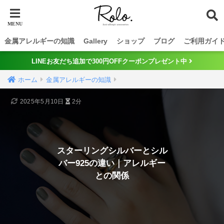
金属アレルギーの知識
Gallery
ショップ
ブログ
ご利用ガイ
LINEお友だち追加で300円OFFクーポンプレゼント中
ホーム
金属アレルギーの知識
2025年5月10日
2分
スターリングシルバーとシル
バー925の違い｜アレルギー
との関係